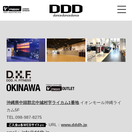
沖縄県中頭郡北中城村字ライカム1番地
イオンモール沖縄ライ
カム5F
TEL.098-987-8275
URL：
www.dddh.jp
email：
info@dddh.jp