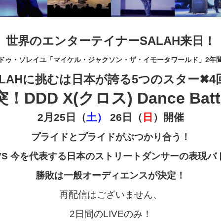
世界のエンターテイナーSALAH来日！
・ドゥ・ソレイユ「マイケル・ジャクソン・ザ・イモータワールド」2年間
LAH
に挑むは日本が誇る5つのスター✖︎4
！DDD X(クロス) Dance Battl
2
月25日（
土）
26日（
日
）開催
プライドとプライドがぶつかり合う！
h VS 今を代表する日本のストリートダンサーの表現
勝敗は一般オーディエンスが決定！
再配信はございません、
2日間のLIVEのみ！