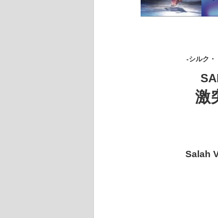
‐シルク
SA
激突
Sala