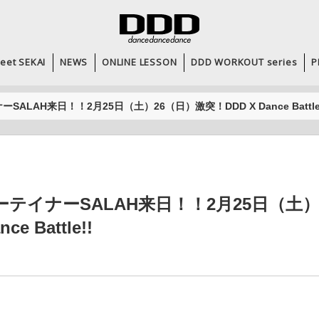
eet SEKAI
NEWS
ONLINE LESSON
DDD WORKOUT series
P
ALAH来日！！2月25日（土）26（日）激突！DDD X Dance Battle
テイナーSALAH来日！！2月25日（土）
e Battle!!