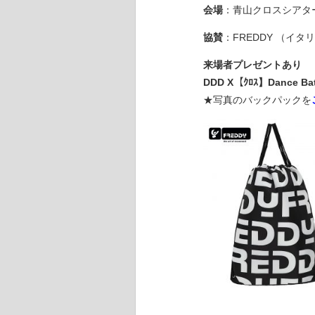
会場
：青山クロスシアター
協賛
：FREDDY （イ
来場者プレゼントあり
DDD X【ｸﾛｽ】Dance Ba
★写真のバックパックを