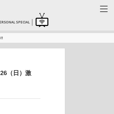
ERSONAL SPECIAL
!!
26（日）激