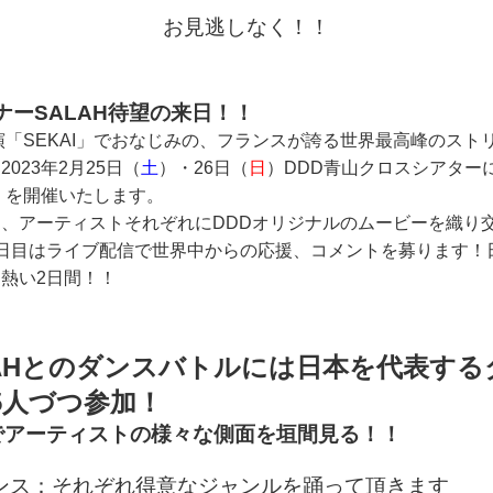
お見逃しなく！！
ナーSALAH待望の来日！！
演「SEKAI」でおなじみの、フランスが誇る世界最高峰のストリ
023年2月25日（
土
）・26日（
日
）DDD青山クロスシアター
」を開催いたします。
、アーティストそれぞれにDDDオリジナルのムービーを織り
日目はライブ配信で世界中からの応援、コメントを募ります！
熱い2日間！！
LAHとのダンスバトルには日本を代表す
5人づつ参加！
でアーティストの様々な側面を垣間見る！！
ンス：それぞれ得意なジャンルを踊って頂きます