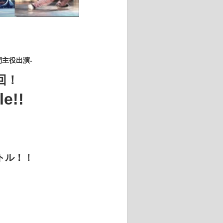
主役出演‐
回！
e!!
バトル！！