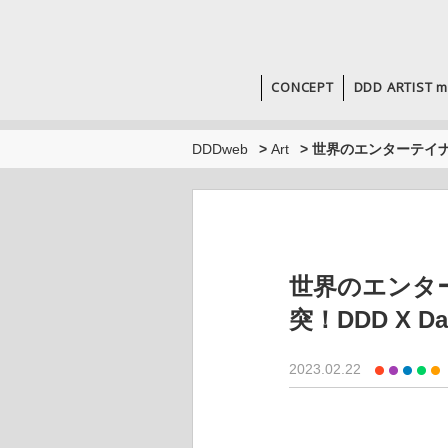
CONCEPT
DDD ARTIST m
DDDweb
>
Art
>
世界のエンターテイナーS
世界のエンター
突！DDD X Danc
2023.02.22