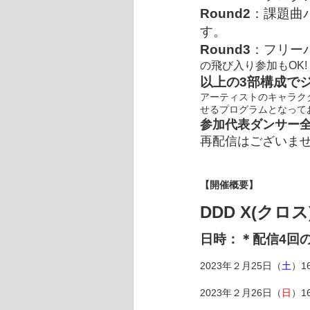
Round2
：課題曲
す。
Round3
：フリー
の飛び入り参加もOK!
以上の3部構成で
アーティストのキャラク
せるプログラムとなって
参加代表ダンサー全
再配信はございませ
【開催概要】
DDD X(クロス) 
日時：＊配信4回
2023年２月25日（
土
）1
2023年２月26日（
日
）1