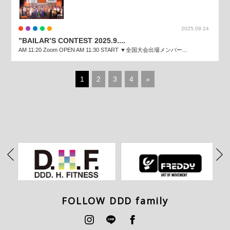
2025.09.24
”BAILAR’S CONTEST 2025.9....
AM 11:20 Zoom OPEN AM 11:30 START ▼全国大会出場メンバー...
1
2
3
4
»
FOLLOW DDD family