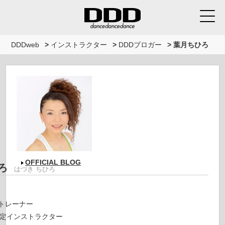
DDDweb
>
インストラクター
>
DDDブロガー
>
葉月ちひろ
OFFICIAL BLOG
ろ
はづき ちひろ
LAトレーナー
定インストラクター