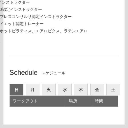
定インストラクター
OLD認定インストラクター
プレスコンサルサ認定インストラクター
イエット認定トレーナー
ホットピラティス、エアロビクス、ラテンエアロ
年
Schedule
スケジュール
日
月
火
水
木
金
土
ワークアウト
場所
時間