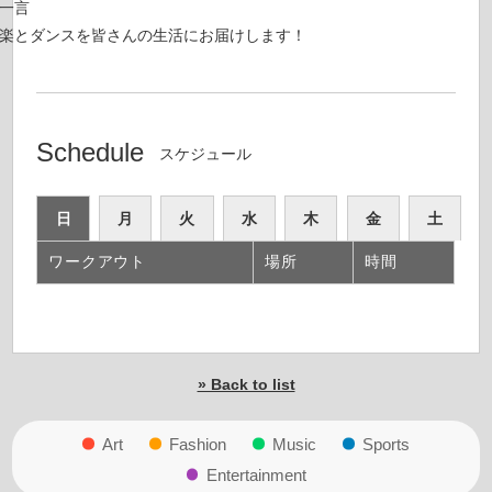
一言
楽とダンスを皆さんの生活にお届けします！
Schedule
スケジュール
日
月
火
水
木
金
土
ワークアウト
場所
時間
» Back to list
Art
Fashion
Music
Sports
Entertainment