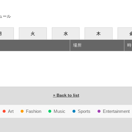
ュール
月
火
水
木
場所
時
» Back to list
Art
Fashion
Music
Sports
Entertainment