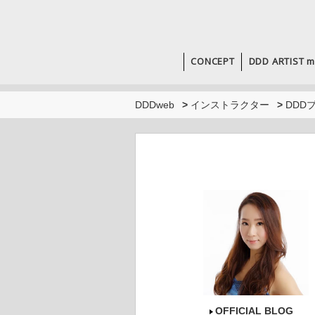
CONCEPT
DDD ARTIST m
DDDweb
>
インストラクター
>
DDD
OFFICIAL BLOG