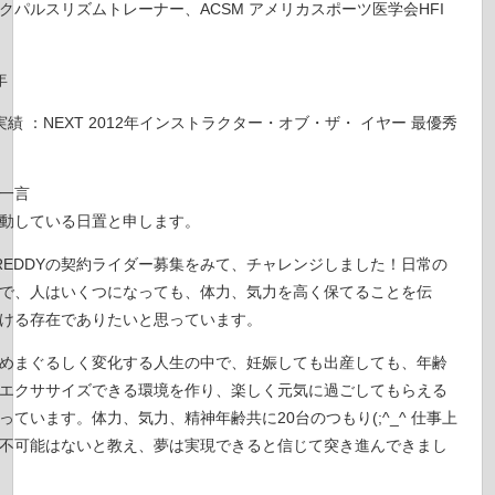
クパルスリズムトレーナー、ACSM アメリカスポーツ医学会HFI
年
績 ：NEXT 2012年インストラクター・オブ・ザ・ イヤー 最優秀
一言
動している日置と申します。
、FREDDYの契約ライダー募集をみて、チャレンジしました！日常の
で、人はいくつになっても、体力、気力を高く保てることを伝
ける存在でありたいと思っています。
めまぐるしく変化する人生の中で、妊娠しても出産しても、年齢
エクササイズできる環境を作り、楽しく元気に過ごしてもらえる
っています。体力、気力、精神年齢共に20台のつもり(;^_^ 仕事上
不可能はないと教え、夢は実現できると信じて突き進んできまし