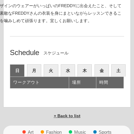
ザインのウェアーがいっぱいのFREDDYに出会えたこと、そして
素敵なFREDDYさんの衣装を身にまといながらレッスンできるこ
を噛みしめて頑張ります。宜しくお願いします。
Schedule
スケジュール
日
月
火
水
木
金
土
ワークアウト
場所
時間
» Back to list
Art
Fashion
Music
Sports