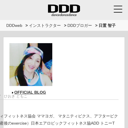
DDDweb
>
インストラクター
>
DDDブロガー
>
日置 智子
OFFICIAL BLOG
子
ひおき ともこ
ィフィットネス協会 ママヨガ、 マタニティビクス、アフタービク
後のexercise）日本エアロビックフィットネス協ADD トニーT