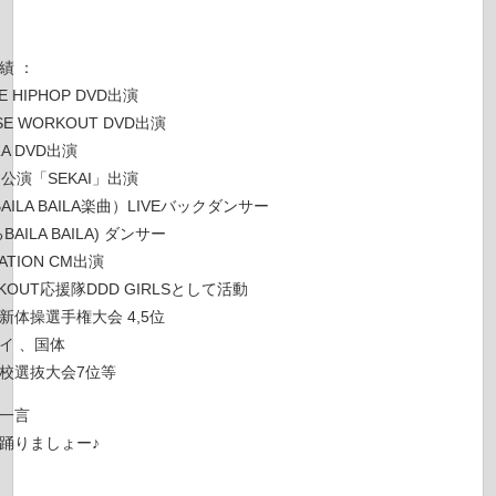
績 ：
E HIPHOP DVD出演
SE WORKOUT DVD出演
ILA DVD出演
公演「SEKAI」出演
BAILA BAILA楽曲）LIVEバックダンサー
AILA BAILA) ダンサー
ATION CM出演
KOUT応援隊DDD GIRLSとして活動
新体操選手権大会 4,5位
イ 、国体
校選抜大会7位等
一言
踊りましょー♪