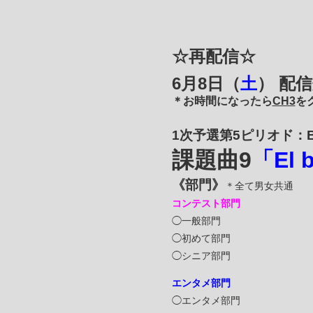
☆再配信☆
6
月8日（
土
） 配
＊お時間になったら
CH3
を
1次予選第5ピリオド
：
課題曲9
「El b
《部門》
＊全て男女共通
コンテスト部門
◯一般部門
◯初めて部門
◯シニア部門
エンタメ部門
◯エンタメ部門