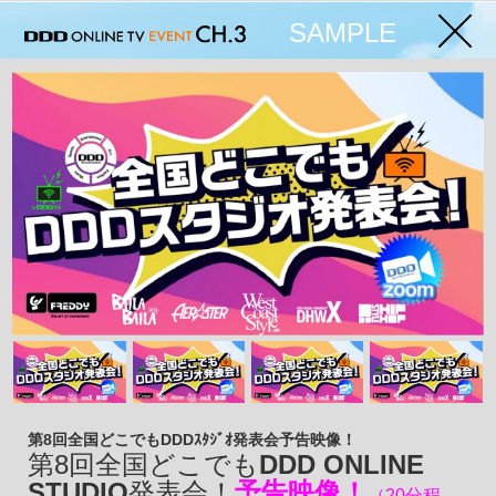
SAMPLE
第8回全国どこでもDDDｽﾀｼﾞｵ発表会予告映像！
第8
回全国どこでも
DDD ONLINE
STUDIO
発表会！
予告映像！
（20分程