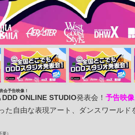
発表会予告映像！
も
DDD ONLINE STUDIO
発表会！
予告映像
った自由な表現アート、ダンスワールド
不要）