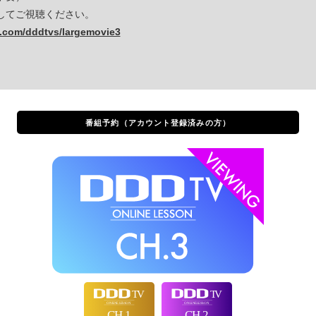
してご視聴ください。
.com/dddtvs/largemovie3
番組予約
（アカウント登録済みの方）