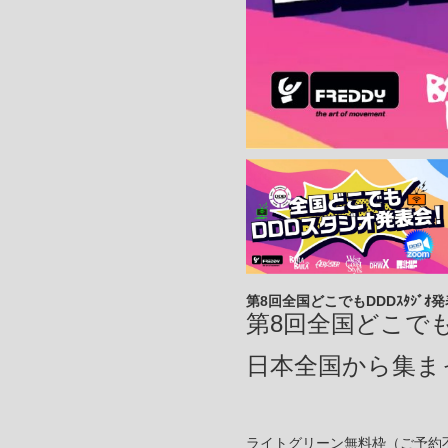
第8回全国どこでもDDDｽﾀｼﾞｵ
第8
回全国どこで
日本全国から集ま
ライトグリーン無料枠（ご予約