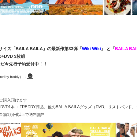
ズ「BAILA BAILA」の最新作第33弾「
Wiki Wiki
」 と「
BAILA BA
D+DVD 3枚組
！ただ今先行予約受付中！！
🔘
：
ted by freddy）
ご購入頂けます
ol.33 DVD1本 + FREDDY商品、他のBAILA BAILAグッズ（DVD、リスト
金額1万円以上で送料無料