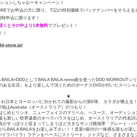
l.コレクションしちゃおーキャンペーン！
TOREでお申込の方に限り、下記の特別価格でバックナンバーをそろえる
33との同時申込に限ります！
頂くとその中より1本無料
でプレゼント！
！！
dd-store.jp/
A BAILA×DDDとしてBAILA BAILA remix曲を使ったDDD WORKO
ある生活」をより楽しんで頂くためのボーナスDVDが付いたスペシャル版
★
分断され日本とヨーロッパに分かれての撮影からの第6弾。 カラダが燃える！
の撮影地はAustralia（オーストラリア）のつもり！
はじめヒリシオ、ニューフェイスのマリベル、ヘスース、オーディショ
最も新しい世界遺産のオペラハウスをはじめ、オーストラリアの代名詞
島がすっぽりと収まってしまうほど大きなサンゴ礁地帯「グレート・バ
らBAILA BAILAをお楽しみ下さい！！音楽×振付の一体感を誰もが
ILA（バイラバイラ）ラテンをベースにストリート、ジャズなど、さまざま