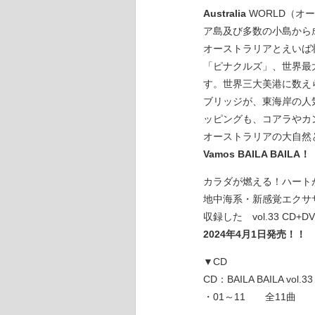
Australia
WORLD（オ
ア島及び多数の小島から成
オーストラリアとえいば
「ピナクルズ」、世界最
す。世界三大美港に数え
ブリッジが、東海岸の人
ッピングも、コアラやカ
オーストラリアの大自然
Vamos BAILA BAILA！
カラダが燃える！ハート
地中海系・新感覚エクササイズ「
収録した vol.33 CD+D
2024年4月1日発売！！
▼CD
CD：BAILA BAILA vol.33
・01～11 全11曲