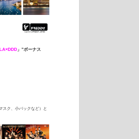
ILA×DDD
」”ボーナス
バンド、マスク、小バックなど）と