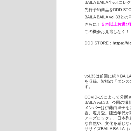
BAILA BAILA全vo
先行予約商品をDDD S
BAILA BAILA vol.
さらに！
５本以上お選び
この機会お見逃しなく！
DDD STORE：
https://d
vol.33は前回に続きBAIL
を収録、皆様の「ダンスの
す。
COVID-19によって
BAILA vol.33、今回
メンバーは伊藤由里子を
香、塩月愛。建造年代が
アーズロック」、日本列
な自然や、文化を感じなが
ササイズBAILA BA