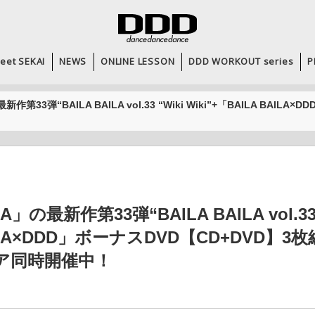
eet SEKAI
NEWS
ONLINE LESSON
DDD WORKOUT series
P
最新作第33弾“BAILA BAILA vol.33 “Wiki Wiki”+「BAILA BAI
A」の最新作第33弾“BAILA BAILA vol.33 “
AILA×DDD」ボーナスDVD【CD+DVD】3
ア同時開催中！