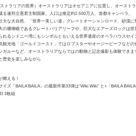
ーストラリアの世界）オーストラリアはオセアニアに位置し、オースト
る連邦立憲君主制国家。人口は推定約2,500万人、首都キャンベラ。
壮大な大自然、「世界一美しい道」グレートオーシャンロード、砂漠に
大の珊瑚礁であるグレートバリアリーフや、巨大なエアーズロックは世
られるシドニー湾にもシンボルともいえる世界遺産のオペラハウスやイ
気観光地「ゴールドコースト」ではロブスターやオージービーフなどの
ンガルーなど、オーストラリアならではの動物と記念撮影も体験できま
と歴史を楽しみながら
が燃える！
BAILA BAILA」の最新作第33弾は“Wiki Wiki” と+「BAILA BAI
VD 3枚組