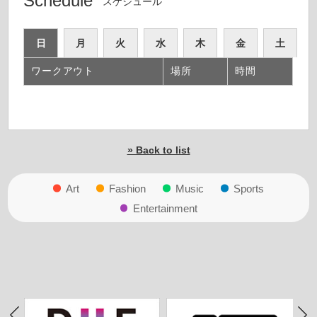
Schedule
スケジュール
日
月
火
水
木
金
土
ワークアウト
場所
時間
» Back to list
Art
Fashion
Music
Sports
Entertainment