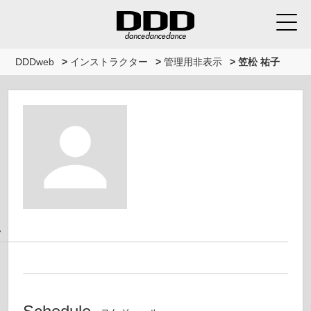
DDDweb
>
インストラクター
>
管理用非表示
>
笠松 祐子
子